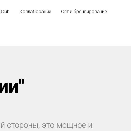
 Club
Коллаборации
Опт и брендирование
ии"
й стороны, это мощное и