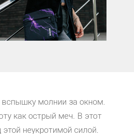
л вспышку молнии за окном.
ту как острый меч. В этот
д этой неукротимой силой.